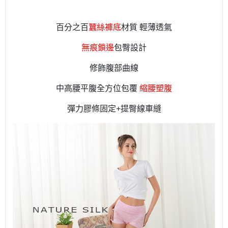
百分之百
蠶絲褲底
材質
輕薄透氣
無痕鎖邊
包臀設計
修飾腹部曲線
中高腰平腹全方位包覆
縮腰塑腹
彈力膠條固定
+
提臀線車縫