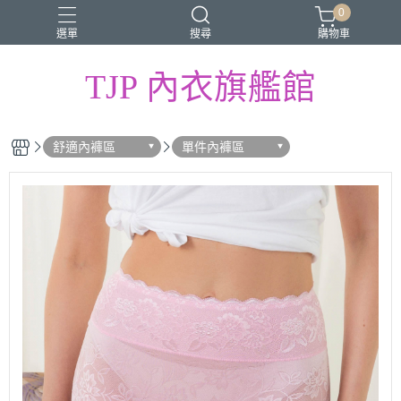
0
選單
搜尋
購物車
TJP 內衣旗艦館
舒適內褲區
單件內褲區