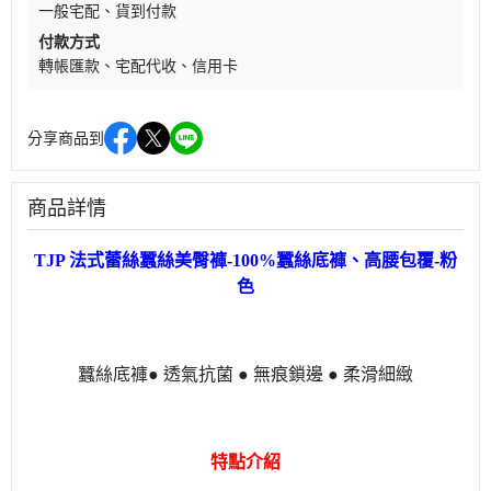
一般宅配
貨到付款
付款方式
轉帳匯款
宅配代收
信用卡
分享商品到
商品詳情
TJP 法式蕾絲蠶絲美臀褲-100%蠶絲底褲、高腰包覆-粉
色
蠶絲底褲● 透氣抗菌 ● 無痕鎖邊 ● 柔滑細緻
特點介紹