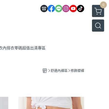
0
衣內搭衣
零碼超值出清專區
舒適內褲區
修飾塑褲