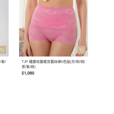
/紫/
TJP 纖腰收腹暖宮蠶絲褲6色組(灰/粉/桃/
黑/紫/綠)
$1,080