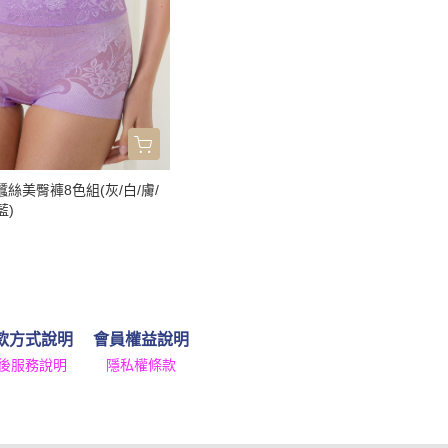
蠶絲美臀褲8色組(灰/白/膚/
藍)
款方式說明
會員權益說明
後服務說明
隱私權條款