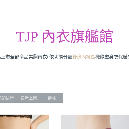
TJP 內衣旗艦館
品上市
全部商品
美胸內衣/ 依功能分類
舒適內褲區
機能塑身衣
保暖
熱銷排行
最新上架
價格