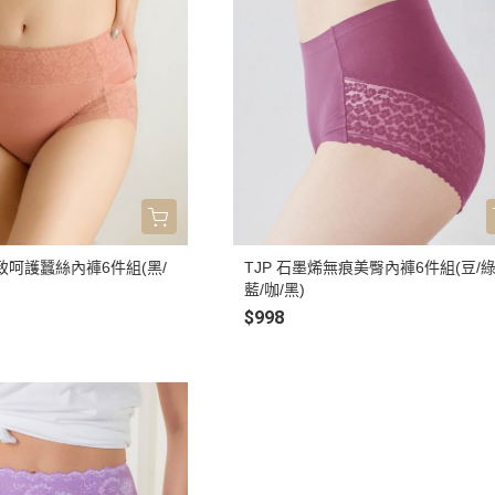
極致呵護蠶絲內褲6件組(黑/
TJP 石墨烯無痕美臀內褲6件組(豆/綠
藍/咖/黑)
$998