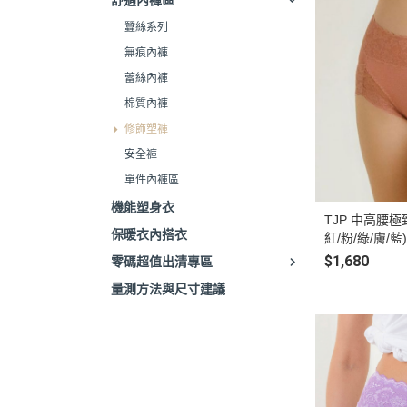
舒適內褲區
蠶絲系列
無痕內褲
蕾絲內褲
棉質內褲
修飾塑褲
安全褲
單件內褲區
機能塑身衣
TJP 中高腰
保暖衣內搭衣
紅/粉/綠/膚/藍)
$1,680
零碼超值出清專區
量測方法與尺寸建議