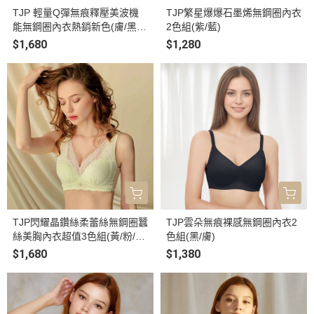
TJP 輕量Q彈無痕釋壓美波機
TJP繁星爆爆石墨烯無鋼圈內衣
能無鋼圈內衣熱銷新色(膚/黑/
2色組(紫/藍)
咖)
$1,680
$1,280
TJP閃耀晶鑽絲柔蕾絲無鋼圈蠶
TJP雲朵無痕裸感無鋼圈內衣2
絲美胸內衣超值3色組(黃/粉/
色組(黑/膚)
藍)
$1,680
$1,380