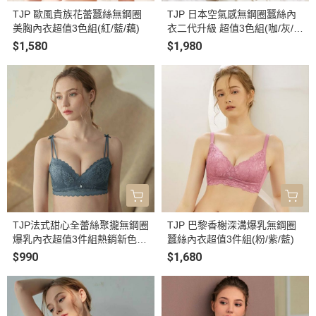
TJP 歐風貴族花蕾蠶絲無鋼圈
TJP 日本空氣感無鋼圈蠶絲內
美胸內衣超值3色組(紅/藍/藕)
衣二代升級 超值3色組(咖/灰/
藍)
$1,580
$1,980
TJP法式甜心全蕾絲聚攏無鋼圈
TJP 巴黎香榭深溝爆乳無鋼圈
爆乳內衣超值3件組熱銷新色
蠶絲內衣超值3件組(粉/紫/藍)
(玫紅/水藍/藍灰)
$990
$1,680