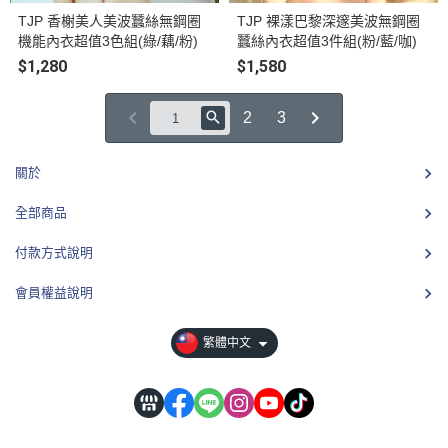
TJP 香榭美人美波蠶絲無鋼圈
TJP 裸漾巴黎深邃美波無鋼圈
機能內衣超值3色組(綠/藕/粉)
蠶絲內衣超值3件組(粉/藍/咖)
$1,280
$1,580
2
3
關於
全部商品
付款方式說明
會員權益說明
繁體中文