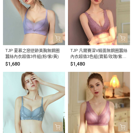
TJP 夏慕之戀逆齡美胸無鋼圈
TJP 凡爾賽深V緞面無鋼圈蠶絲
蠶絲內衣超值3件組(粉/紫/黃)
內衣超值3色組(寶藍/玫瑰/紫
藕)
$1,680
$1,480