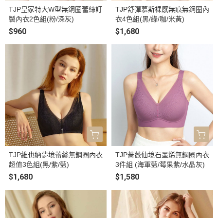
TJP皇家特大W型無鋼圈蕾絲訂
TJP舒彈慕斯裸感無痕無鋼圈內
製內衣2色組(粉/深灰)
衣4色組(黑/綠/咖/米黃)
$960
$1,680
TJP維也納夢境蕾絲無鋼圈內衣
TJP薔薇仙境石墨烯無鋼圈內衣
超值3色組(黑/紫/藍)
3件組 (海軍藍/莓果紫/水晶灰)
$1,680
$1,580