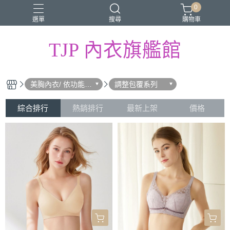
0
選單
搜尋
購物車
TJP 內衣旗艦館
美胸內衣/ 依功能分
調整包覆系列
類
綜合排行
熱銷排行
最新上架
價格