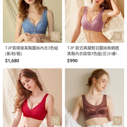
TJP貴婦級美胸蠶絲內衣3色組
TJP 歐式典藏輕羽蠶絲無鋼圈
(紫/粉/藍)
美胸內衣超值3色組(豆沙/膚/
藍)
$1,680
$990