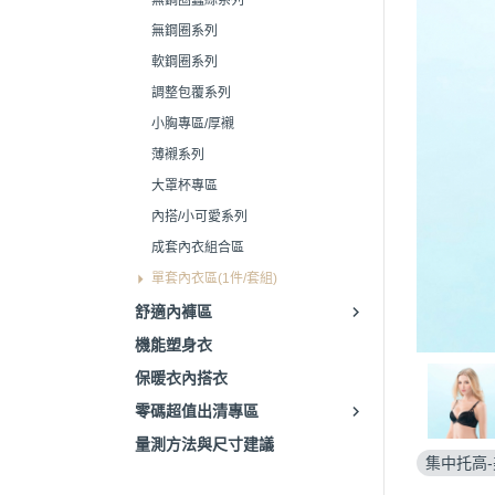
無鋼圈蠶絲系列
無鋼圈系列
軟鋼圈系列
調整包覆系列
小胸專區/厚襯
薄襯系列
大罩杯專區
內搭/小可愛系列
成套內衣組合區
單套內衣區(1件/套組)
舒適內褲區
機能塑身衣
保暖衣內搭衣
零碼超值出清專區
量測方法與尺寸建議
集中托高