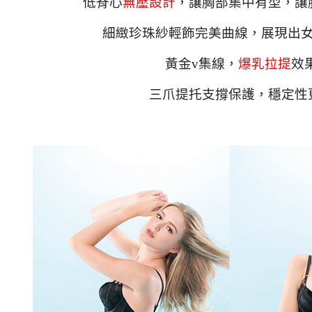
低脊心
無壓設計
，讓胸部集中有型，讓
細緻珍珠紗輕飾完美曲線，展現出
黃金v集線，
爆乳拉提
效
三爪提托支撐保護，穩定性