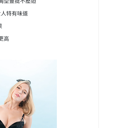
胸型豐挺不壓迫
女人特有味道
果
更高