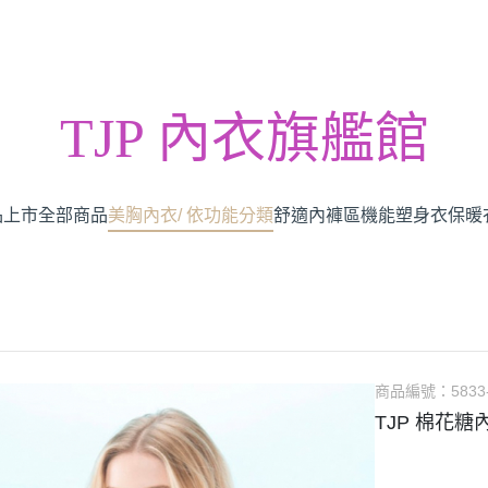
TJP 內衣旗艦館
品上市
全部商品
美胸內衣/ 依功能分類
舒適內褲區
機能塑身衣
保暖
商品編號：
5833
TJP 棉花糖