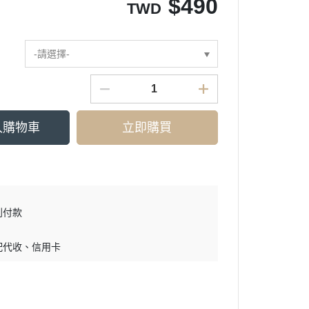
$
490
TWD
-請選擇-
入購物車
立即購買
到付款
配代收
信用卡