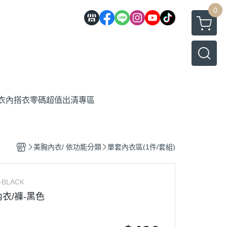
0
衣內搭衣
零碼超值出清專區
美胸內衣/ 依功能分類
單套內衣區(1件/套組)
-BLACK
內衣/褲-黑色