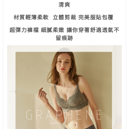
清爽
材質輕薄柔軟
立體剪裁
完美服貼包覆
超彈力褲檔
細膩柔嫩
讓你穿著舒適透氣不
留痕跡