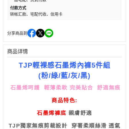
付款方式
转帐汇款
宅配代收
信用卡
分享商品到
商品详情
TJP
輕裸感石墨烯內褲
5
件組
(
粉
/
綠
/
藍
/
灰
/
黑
)
石墨烯呵護
輕薄柔軟 完美貼合
舒適無痕
商品特色
:
石墨烯褲底
親膚舒適
TJP
獨家無痕剪裁設計
穿著柔順絲滑
透氣