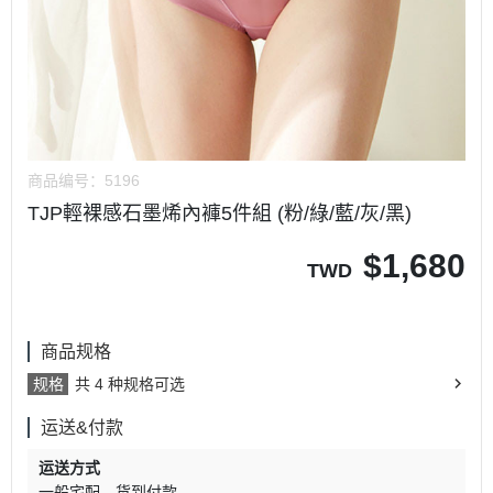
商品编号：
5196
TJP輕裸感石墨烯內褲5件組 (粉/綠/藍/灰/黑)
$
1,680
TWD
商品规格
规格
共 4 种规格可选
运送&付款
运送方式
一般宅配
货到付款