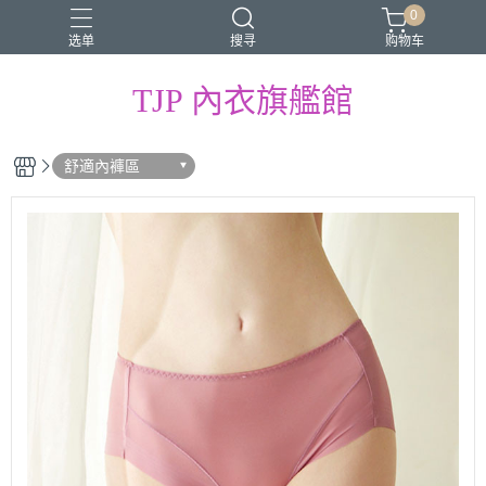
0
选单
搜寻
购物车
TJP 內衣旗艦館
舒適內褲區