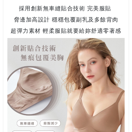
採用創新無車縫貼合技術 完美服貼
脅邊加高設計 穩穩包覆副乳及多餘背肉
超彈力素材 輕柔服貼就要給妳舒適
零著感