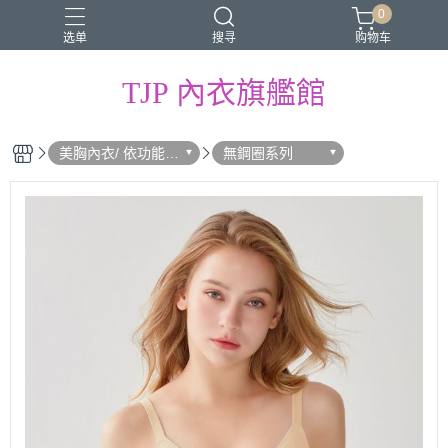
0
选单
搜寻
购物车
TJP 內衣旗艦館
美胸內衣/ 依功能分
無鋼圈系列
類