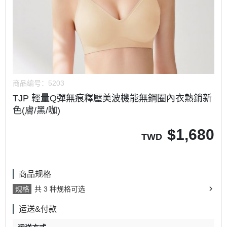
商品编号：
5203
TJP 輕量Q彈無痕釋壓美波機能無鋼圈內衣熱銷新
色(膚/黑/咖)
$
1,680
TWD
商品规格
规格
共 3 种规格可选
运送&付款