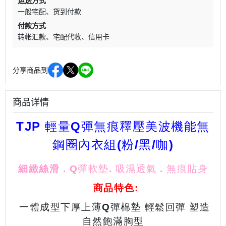
运送方式
一般宅配
货到付款
付款方式
转帐汇款
宅配代收
信用卡
分享商品到
商品详情
TJP 輕量Q彈無痕釋壓美波機能
無
鋼圈內衣組(粉/黑/咖)
細緻絲滑
.
Q彈軟墊. 吸濕透氣
.
無痕貼身
商品特色:
一體成型下厚上薄Q彈棉墊 輕鬆回彈 塑造
自然飽滿胸型